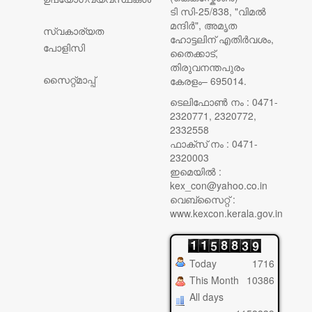
ടി സി-25/838, "വിമൽ
മന്ദിർ", അമൃത
സ്വകാര്യത
ഹോട്ടലിന് എതിർവശം,
പോളിസി
തൈക്കാട്,
തിരുവനന്തപുരം
സൈറ്റ്മാപ്പ്
കേരളം– 695014.
ടെലിഫോൺ നം : 0471-
2320771, 2320772,
2332558
ഫാക്സ് നം : 0471-
2320003
ഇമെയിൽ :
kex_con@yahoo.co.in
വെബ്സൈറ്റ് :
www.kexcon.kerala.gov.in
Today
1716
This Month
10386
All days