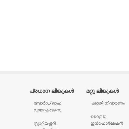
പ്രധാന ലിങ്കുകൾ
മറ്റു ലിങ്കുകൾ
ബോർഡ് ഓഫ്
പരാതി നിവാരണം
ഡയറക്‌ടേഴ്‌സ്
റൈറ്റ് ടു
സ്റ്റാറ്റിയൂട്ടറി
ഇൻഫോർമേഷൻ