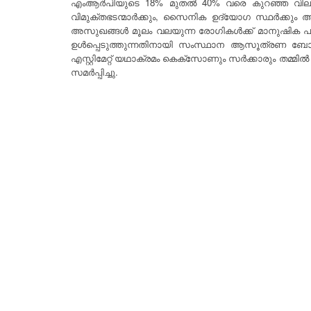
എംആർപിയുടെ 18% മുതൽ 40% വരെ കുറഞ്ഞ വിലയ്ക്ക്
വിമുക്തഭടന്മാർക്കും, സൈനിക ഉദ്യോഗ സ്ഥർക്ക
അസുഖങ്ങൾ മൂലം വലയുന്ന രോഗികൾക്ക് മാനുഷിക പരി
ഉൾപ്പെടുത്തുന്നതിനായി സംസ്ഥാന ആസൂത്രണ ബോർ
എസ്റ്റിമേറ്റ് യഥാക്രമം കെക്സോണും സർക്കാരും തമ്മ
സമർപ്പിച്ചു.