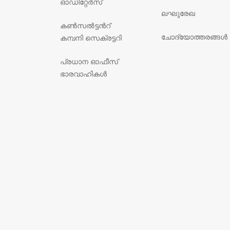
ഓഡിറ്റേർസ്
ലഘുരേഖ
കൺസൽട്ടൻറ്
ചോദ്യോത്തരങ്ങൾ
കമ്പനി സെക്രട്ടറി
പ്രധാന ഓഫീസ്
ഭാരവാഹികൾ