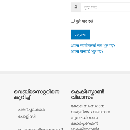
मुझे याद रखें
अपना उपयोगकर्ता नाम भूल गए?
अपना पासवर्ड भूल गए?
വെബ്സൈറ്ററിനെ
കെക്സ്കോൺ
കുറിച്ച്
വിലാസം
കേരള സംസ്ഥാന
പകര്‍പ്പവകാശ
വിമുക്തഭട വികസന
പോളിസി
പുനരധിവാസ
കോർപ്പറേഷൻ
(കെക്സ്കോൺ)
ഉപയോഗവ്യവസ്ഥകൾ