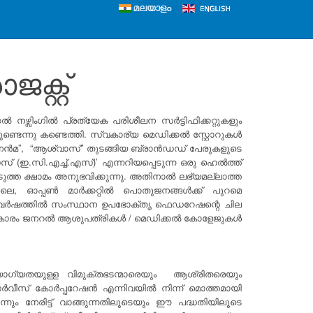
്റ്റ്
ഴ്സിംഗിൽ പ്രത്യേക പരിശീലന സർട്ടിഫിക്കറ്റുകളും
ടെന്നു കണ്ടെത്തി. സ്വകാര്യ മെഡിക്കൽ സ്റ്റോറുകൾ
, “നൻമ”, “ആശ്വാസ്” തുടങ്ങിയ ബ്രാൻഡഡ് പേരുകളുടെ
 (ഇ.സി‌.എച്ച്.എസ്)’ എന്നറിയപ്പെടുന്ന ഒരു ഹെൽത്ത്
ത്ത ക്ഷാമം അനുഭവിക്കുന്നു. അതിനാൽ ലഭ്യമല്ലാത്ത
ോലെ, ഓപ്പൺ മാർക്കറ്റിൽ പൊതുജനങ്ങൾക്ക് പുറമെ
്തിക വർഷത്തിൽ സംസ്ഥാന ഉപഭോക്തൃ ഫെഡറേഷന്റെ ചില
ത് പ്രകാരം ജനറൽ ആശുപത്രികൾ / മെഡിക്കൽ കോളേജുകൾ
 യോഗ്യതയുള്ള വിമുക്തഭടന്മാരെയും ആശ്രിതരെയും
 സർവീസ് കോർപ്പറേഷൻ എന്നിവയിൽ നിന്ന് മൊത്തമായി
ും നേരിട്ട് വാങ്ങുന്നതിലൂടെയും ഈ പദ്ധതിയിലൂടെ