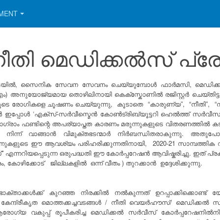
EMENT
ി മെഡിക്കൽസ് പ്രോജക
ിനിടയിൽ, സൈനിക സേവന സേവനം ചെയ്യുമ്പോൾ ഫാർമസി, മെഡിക്കൽ ന
ം) അനുയോജ്യമായ തൊഴിലിനായി കെക്സ്കോണിൽ രജിസ്റ്റർ ചെയ്തിട്ടുണ്
ന്നതിലൂടെ രോഗികളെ ചൂഷണം ചെയ്യുന്നു, കൂടാതെ “കാരുണ്യ”, “നീതി”
ന്മാർ ഇപ്പോൾ ‘എക്സ്-സർവീസ്മെൻ കോൺട്രിബ്യൂട്ടറി ഹെൽത്ത് സർവീസസ്
ഗ്രാം ഫണ്ടിന്റെ അപര്യാപ്തത കാരണം മരുന്നുകളുടെ വിതരണത്തിൽ കടു
ിൽ നിന്ന് വാങ്ങാൻ വിമുക്തഭടന്മാർ നിർബന്ധിതരാകുന്നു. അതുപ
. മരുന്നുകളുടെ ഈ ആവശ്യം പരിഹരിക്കുന്നതിനായി, 2020-21 സാമ്പത
്” എന്നറിയപ്പെടുന്ന ഒരുപദ്ധതി ഈ കോർപ്പറേഷൻ ആവിഷ്കരിച്ചു. ഇ
ുരം, കോഴിക്കോട് ജില്ലകളിൽ ഒന്ന് വീതം ) തുറക്കാൻ ഉദ്ദേശിക്കുന്നു.
താക്കൾക്ക് കുറഞ്ഞ നിരക്കിൽ നൽകുന്നത് ഉറപ്പാക്കിക്കൊണ്ട്
. കേന്ദ്രീകൃത മൊത്തക്കച്ചവടങ്ങൾ / നീതി വെയർഹൗസ്/ മെഡിക്കൽ
ോഗ്യ വകുപ്പ് രൂപീകരിച്ച മെഡിക്കൽ സർവീസ് കോർപ്പറേഷനിൽനിന്ന