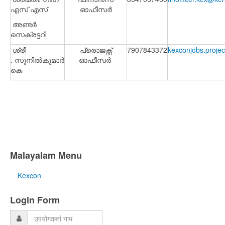
എസ് എസ്
ഓഫീസർ
അണ്ടർ
സെക്രട്ടറി
ശ്രീ
പ്രൊജക്റ്റ്
7907843372
kexconjobs.proje
. സുനിൽകുമാർ
ഓഫീസർ
കെ
Malayalam Menu
Kexcon
Login Form