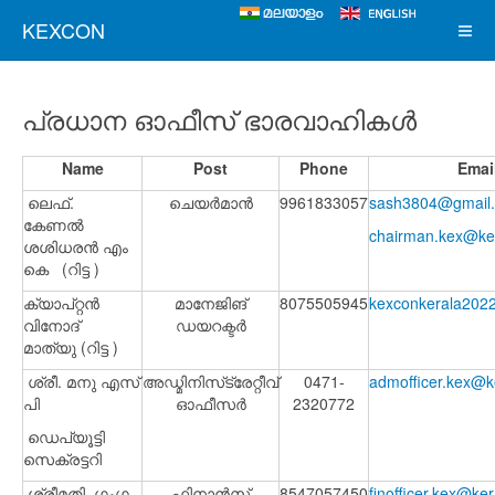
KEXCON
പ്രധാന ഓഫീസ് ഭാരവാഹികൾ
Name
Post
Phone
Emai
ലെഫ്.
ചെയർമാൻ
9961833057
sash3804@gmail
കേണൽ
chairman.kex@ker
ശശിധരൻ എം
കെ (റിട്ട )
ക്യാപ്റ്റൻ
മാനേജിങ്
8075505945
kexconkerala202
വിനോദ്
ഡയറക്ടർ
മാത്യു (റിട്ട )
ശ്രീ. മനു എസ്
അഡ്മിനിസ്‌ട്രേറ്റീവ്
0471-
admofficer.kex@ke
പി
ഓഫീസർ
2320772
ഡെപ്യൂട്ടി
സെക്രട്ടറി
ശ്രീമതി. ഗംഗ
ഫിനാൻസ്
8547057450
finofficer.kex@ker